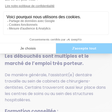
aux besoins du client comme à ceux du
praticien.
Agora Dentaire
Il apprécie le travail en équipe et est proactif
210 La Tolosane
afin d’anticiper les nécessités du praticien.
31670 Labège
Il est vigilant en matière d’hygiène, précis,
Tel. : 05.25.34.91.00
rigoureux et organisé.
@ :
contact@agoradentaire.fr
Les débouchés :
Les débouchés sont multiples et le
marché de l’emploi très porteur.
De manière générale, l’assistant(e) dentaire
travaille au sein de cabinets de chirurgiens-
dentistes. Certains trouveront aussi leur place dans
les centres de soins ou au sein des structures
hospitalières.
Formation conseillée :