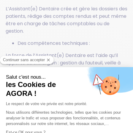
L’Assistant(e) Dentaire crée et gère les dossiers des
patients, rédige des comptes rendus et peut même
être en charge de tâches comptables ou de
gestion.
Des compétences techniques :
La force de l’Assistant(e) Dentaire est l’aide qu’il
apporte au chirurgien : gestion du fauteuil, veille à
l’hygiène au sein du cabinet et auprès des patients.
Aussi, il gère entièrement la stérilisation des outils.
Ses atouts :
Sa grande force est d’être polyvalent.
En effet, il allie compétences relationnelles,
CONTACTEZ NOUS
administratives et techniques.
Il est à l’écoute et sait adapter son discours